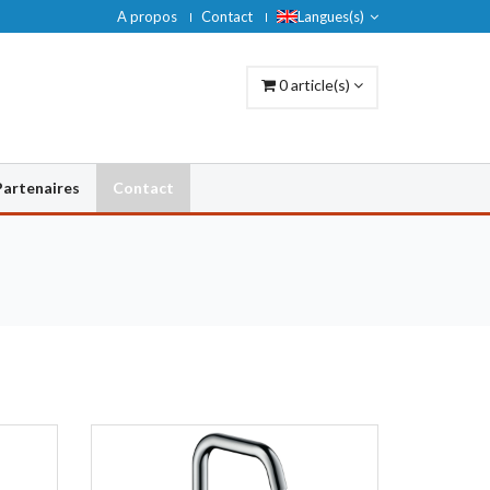
A propos
Contact
Langues(s)
0
article(s)
Partenaires
Contact