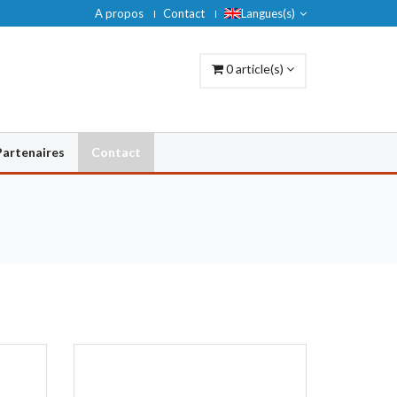
A propos
Contact
Langues(s)
0
article(s)
Partenaires
Contact